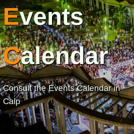
E
vents
C
alendar
Consult the Events Calendar in
Calp