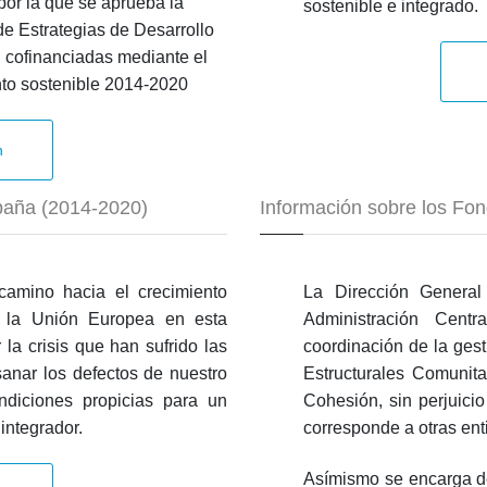
or la que se aprueba la
sostenible e integrado.
de Estrategias de Desarrollo
 cofinanciadas mediante el
to sostenible 2014-2020
n
spaña (2014-2020)
Información sobre los Fo
camino hacia el crecimiento
La Dirección Genera
de la Unión Europea en esta
Administración Centr
la crisis que han sufrido las
coordinación de la ges
anar los defectos de nuestro
Estructurales Comunit
ndiciones propicias para un
Cohesión, sin perjuici
integrador.
corresponde a otras ent
Asímismo se encarga de