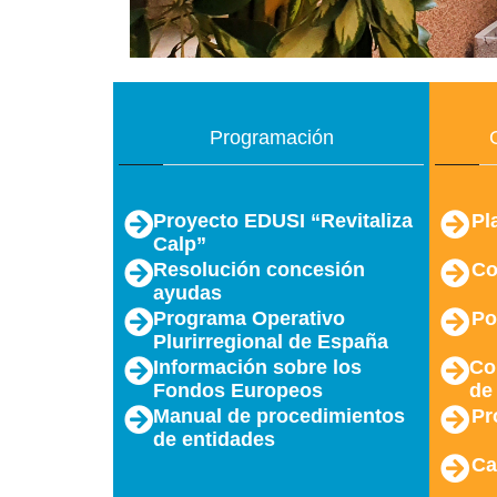
Programación
Proyecto EDUSI “Revitaliza
Pl
Calp”
Resolución concesión
Co
ayudas
Programa Operativo
Po
Plurirregional de España
Información sobre los
Co
Fondos Europeos
de
Manual de procedimientos
Pr
de entidades
Ca