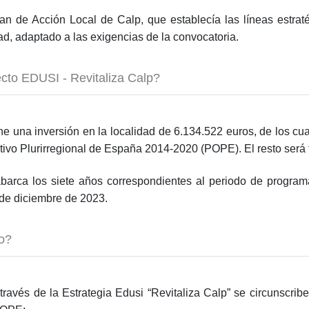
lan de Acción Local de Calp, que establecía las líneas estra
idad, adaptado a las exigencias de la convocatoria.
ecto EDUSI - Revitaliza Calp?
 una inversión en la localidad de 6.134.522 euros, de los cua
o Plurirregional de España 2014-2020 (POPE). El resto será f
arca los siete años correspondientes al periodo de program
 de diciembre de 2023.
bo?
través de la Estrategia Edusi “Revitaliza Calp” se circunscrib