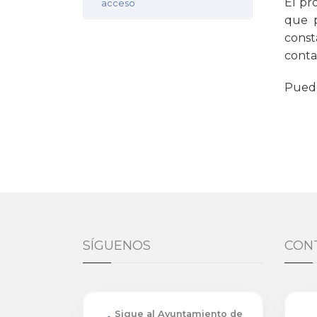
El pr
acceso
que p
const
conta
Puede
SÍGUENOS
CON
Sigue al Ayuntamiento de