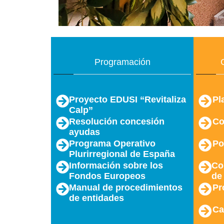
Programación
Proyecto EDUSI “Revitaliza
Pl
Calp”
Resolución concesión
Co
ayudas
Programa Operativo
Po
Plurirregional de España
Información sobre los
Co
Fondos Europeos
de
Manual de procedimientos
Pr
de entidades
Ca