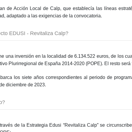
lan de Acción Local de Calp, que establecía las líneas estra
idad, adaptado a las exigencias de la convocatoria.
ecto EDUSI - Revitaliza Calp?
 una inversión en la localidad de 6.134.522 euros, de los cua
o Plurirregional de España 2014-2020 (POPE). El resto será f
arca los siete años correspondientes al periodo de program
 de diciembre de 2023.
bo?
través de la Estrategia Edusi “Revitaliza Calp” se circunscrib