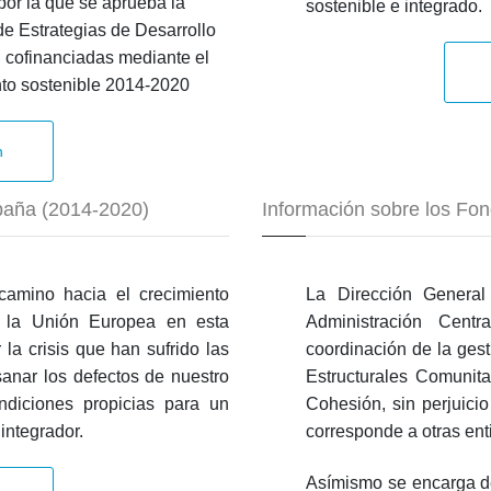
or la que se aprueba la
sostenible e integrado.
de Estrategias de Desarrollo
 cofinanciadas mediante el
to sostenible 2014-2020
n
spaña (2014-2020)
Información sobre los Fo
camino hacia el crecimiento
La Dirección Genera
de la Unión Europea en esta
Administración Centr
la crisis que han sufrido las
coordinación de la ges
anar los defectos de nuestro
Estructurales Comunit
ndiciones propicias para un
Cohesión, sin perjuici
integrador.
corresponde a otras ent
Asímismo se encarga de